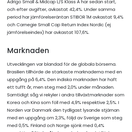
Adrigo Small & Midcap L/S Klass A har sedan start,
och efter avgifter, avkastat 42,4%. Under samma
period har jämförelseräntan STIBOR 1M avkastat 9,4%
och Carnegie Small Cap Return Index Nordic (ej
jämförelseindex) har avkastat 107,6%.
Marknaden
Utvecklingen var blandad för de globala börserna.
Brasilien tillhörde de starkaste marknaderna med en
uppgång på 6,4%. Den indiska marknaden har haft
ett tufft år, men steg med 2,0% under månaden.
Samtidigt såg vi rekyler i andra tillväxtmarknader som
Korea och Kina som föll med 4,9% respektive 2,5%. I
Norden var Danmark den tydligast lysande stjärnan
med en uppgång om 2,3%, följd av Sverige som steg
med 0,5%. Finland och Norge sjönk med 0,4%