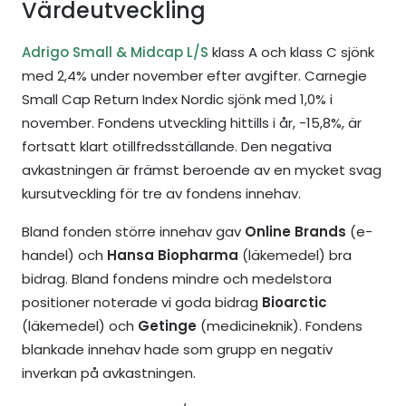
Värdeutveckling
Adrigo Small & Midcap L/S
klass A och klass C sjönk
med 2,4% under november efter avgifter. Carnegie
Small Cap Return Index Nordic sjönk med 1,0% i
november. Fondens utveckling hittills i år, -15,8%, är
fortsatt klart otillfredsställande. Den negativa
avkastningen är främst beroende av en mycket svag
kursutveckling för tre av fondens innehav.
Bland fonden större innehav gav
Online Brands
(e-
handel) och
Hansa Biopharma
(läkemedel) bra
bidrag. Bland fondens mindre och medelstora
positioner noterade vi goda bidrag
Bioarctic
(läkemedel) och
Getinge
(medicineknik). Fondens
blankade innehav hade som grupp en negativ
inverkan på avkastningen.