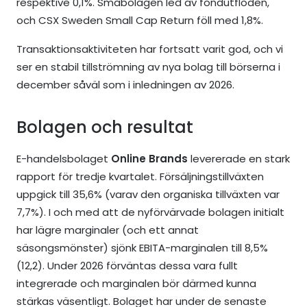
respektive 0,1%. Småbolagen led av fondutflöden,
och CSX Sweden Small Cap Return föll med 1,8%.
Transaktionsaktiviteten har fortsatt varit god, och vi
ser en stabil tillströmning av nya bolag till börserna i
december såväl som i inledningen av 2026.
Bolagen och resultat
E-handelsbolaget
Online Brands
levererade en stark
rapport för tredje kvartalet. Försäljningstillväxten
uppgick till 35,6% (varav den organiska tillväxten var
7,7%). I och med att de nyförvärvade bolagen initialt
har lägre marginaler (och ett annat
säsongsmönster) sjönk EBITA-marginalen till 8,5%
(12,2). Under 2026 förväntas dessa vara fullt
integrerade och marginalen bör därmed kunna
stärkas väsentligt. Bolaget har under de senaste