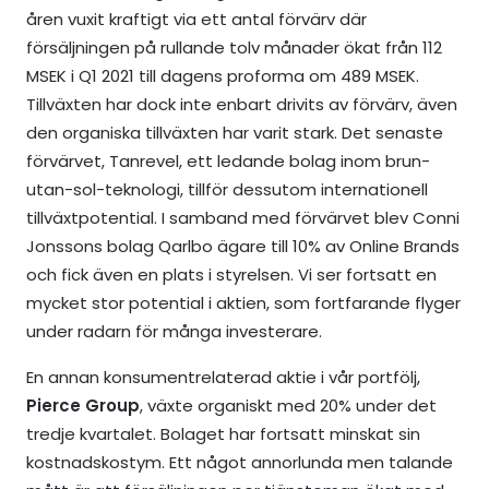
åren vuxit kraftigt via ett antal förvärv där
försäljningen på rullande tolv månader ökat från 112
MSEK i Q1 2021 till dagens proforma om 489 MSEK.
Tillväxten har dock inte enbart drivits av förvärv, även
den organiska tillväxten har varit stark. Det senaste
förvärvet, Tanrevel, ett ledande bolag inom brun-
utan-sol-teknologi, tillför dessutom internationell
tillväxtpotential. I samband med förvärvet blev Conni
Jonssons bolag Qarlbo ägare till 10% av Online Brands
och fick även en plats i styrelsen. Vi ser fortsatt en
mycket stor potential i aktien, som fortfarande flyger
under radarn för många investerare.
En annan konsumentrelaterad aktie i vår portfölj,
Pierce Group
, växte organiskt med 20% under det
tredje kvartalet. Bolaget har fortsatt minskat sin
kostnadskostym. Ett något annorlunda men talande