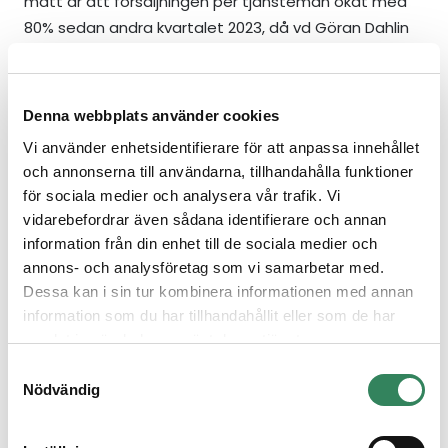
mått är att försäljningen per tjänsteman ökat med
80% sedan andra kvartalet 2023, då vd Göran Dahlin
tillträdde. Från och med andra kvartalet 2026 kommer
de transformationsrelaterade kostnaderna att
minska, samtidigt som vissa större tillgångar då är
Denna webbplats använder cookies
fullt avskrivna. Den positiva EBIT-effekten beräknas
Vi använder enhetsidentifierare för att anpassa innehållet
uppgå till 30–40 MSEK att jämföra med vårt estimat
och annonserna till användarna, tillhandahålla funktioner
för innevarande år på 40–50 MSEK. Med nuvarande
för sociala medier och analysera vår trafik. Vi
värdering framstår Pierce som en av de lägst
vidarebefordrar även sådana identifierare och annan
värderade renodlade e-handelsaktierna på
information från din enhet till de sociala medier och
marknaden.
annons- och analysföretag som vi samarbetar med.
Dessa kan i sin tur kombinera informationen med annan
En annan lågt värderad konsumentaktie är
Rugvista
information som du har tillhandahållit eller som de har
som också uppvisade stark tillväxt under kvartalet.
samlat in när du har använt deras tjänster.
Här har betydande förändringar skett under de
Samtyckesval
senaste åren, vilket vi bedömer kan fortsätta driva
Nödvändig
den framtida tillväxten.