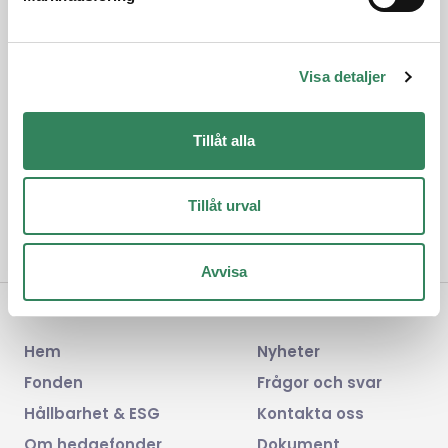
Få månadsrapporten för Adrigo Small & Midcap L/S i
din inkorg varje månad. Prenumerera för att ta del av
Visa detaljer
värdeutveckling, marknadskommentar och
framtidsutsikter.
Tillåt alla
Prenumerera på nyhetsbrev
Tillåt urval
Avvisa
Hem
Nyheter
Fonden
Frågor och svar
Hållbarhet & ESG
Kontakta oss
Om hedgefonder
Dokument