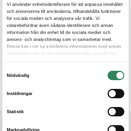
Vi använder enhetsidentifierare för att anpassa innehållet
och annonserna till användarna, tillhandahålla funktioner
för sociala medier och analysera vår trafik. Vi
vidarebefordrar även sådana identifierare och annan
information från din enhet till de sociala medier och
annons- och analysföretag som vi samarbetar med.
Dessa kan i sin tur kombinera informationen med annan
information som du har tillhandahållit eller som de har
samlat in när du har använt deras tjänster.
Samtyckesval
Nödvändig
Inställningar
Statistik
Prenumerera på nyhetsbrevet
Marknadsföring