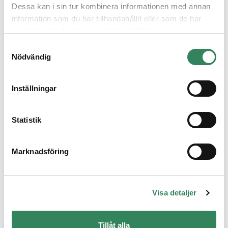
Investera via Nordnet
Dessa kan i sin tur kombinera informationen med annan
information som du har tillhandahållit eller som de har
samlat in när du har använt deras tjänster.
Samtyckesval
Nödvändig
Inställningar
Statistik
Marknadsföring
Investera via Fondab
Visa detaljer
Tillåt alla