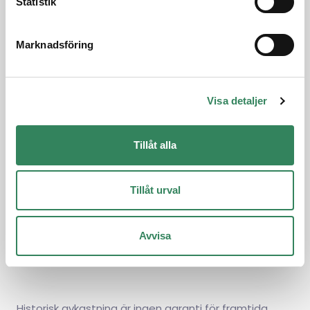
Statistik
Hem
Nyheter
Marknadsföring
Fonden
Frågor och svar
Hållbarhet & ESG
Kontakta oss
Om hedgefonder
Dokument
Visa detaljer
Juridisk information
Karriär
Tillgänglighet
Investera
Tillåt alla
East Capital Group
Logga in
Tillåt urval
Avvisa
Historisk avkastning är ingen garanti för framtida