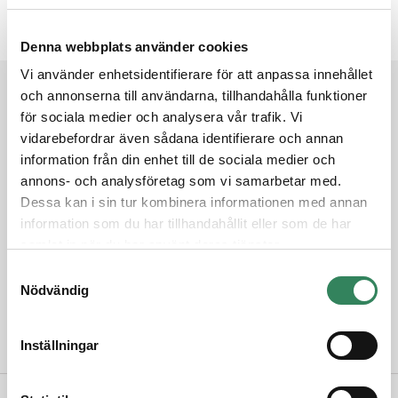
4 apr 2024
Denna webbplats använder cookies
Vi använder enhetsidentifierare för att anpassa innehållet
och annonserna till användarna, tillhandahålla funktioner
Prenumerera på nyhetsbrevet
för sociala medier och analysera vår trafik. Vi
vidarebefordrar även sådana identifierare och annan
Få månadsrapporten för Adrigo Small & Midcap L/S i
information från din enhet till de sociala medier och
din inkorg varje månad. Prenumerera för att ta del av
annons- och analysföretag som vi samarbetar med.
värdeutveckling, marknadskommentar och
Dessa kan i sin tur kombinera informationen med annan
information som du har tillhandahållit eller som de har
framtidsutsikter.
samlat in när du har använt deras tjänster.
Samtyckesval
Prenumerera på nyhetsbrev
Nödvändig
Inställningar